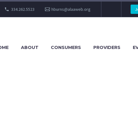
334.262.5523
hburns@alaaweb.org
J
OME
ABOUT
CONSUMERS
PROVIDERS
E