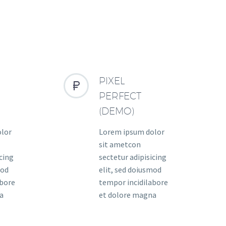
PIXEL


PERFECT
(DEMO)
olor
Lorem ipsum dolor
sit ametcon
icing
sectetur adipisicing
mod
elit, sed doiusmod
abore
tempor incidilabore
a
et dolore magna