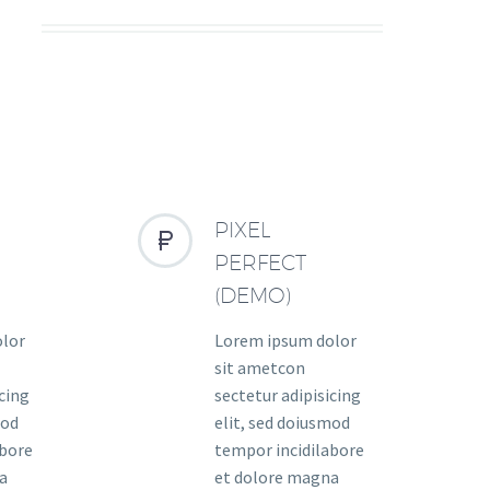
S
PIXEL


PERFECT
(DEMO)
olor
Lorem ipsum dolor
sit ametcon
icing
sectetur adipisicing
mod
elit, sed doiusmod
abore
tempor incidilabore
a
et dolore magna