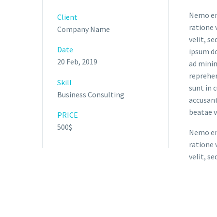
Nemo eni
Client
ratione 
Company Name
velit, s
Date
ipsum do
20 Feb, 2019
ad minim
reprehen
Skill
sunt in 
Business Consulting
accusant
beatae v
PRICE
500$
Nemo eni
ratione 
velit, s