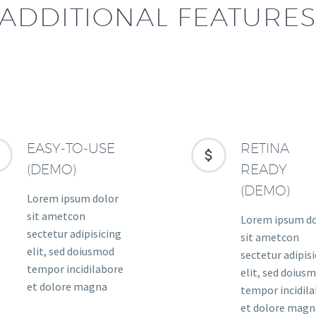
ADDITIONAL FEATURE
EASY-TO-USE
RETINA




(DEMO)
READY
(DEMO)
Lorem ipsum dolor
sit ametcon
Lorem ipsum d
sectetur adipisicing
sit ametcon
elit, sed doiusmod
sectetur adipis
tempor incidilabore
elit, sed doius
et dolore magna
tempor incidil
et dolore magn