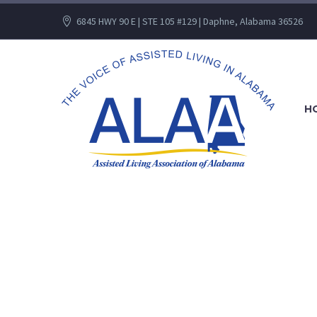
6845 HWY 90 E | STE 105 #129 | Daphne, Alabama 36526
H