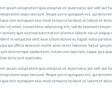
m ipsam voluptatem quia voluptas sit aspernatur aut odit aut fug
voluptatem sequi nesciunt. Neque porro quisquam est, qui dolorem 
ed quia non numquam eius modi tempora incidunt ut labore et do
lor sit amet, consectetur adipisicing elit, sed do eiusmod tempor
 veniam, quis nostrud exercitation ullamco laboris nisi ut aliquip
derit in voluptate velit esse cillum dolore eu fugiat nulla pariatu
culpa qui officia deserunt mollit anim id est laborum. Sed ut persp
ium doloremque laudantium, totam rem aperiam, eaque ipsa quae ab
itae dicta sunt explicabo.
m ipsam voluptatem quia voluptas sit aspernatur aut odit aut fug
voluptatem sequi nesciunt. Neque porro quisquam est, qui dolorem 
ed quia non numquam eius modi tempora incidunt ut labore et do