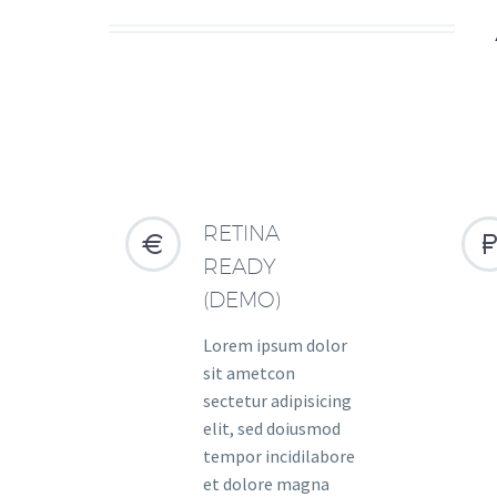
RETINA


READY
(DEMO)
Lorem ipsum dolor
sit ametcon
sectetur adipisicing
elit, sed doiusmod
tempor incidilabore
et dolore magna