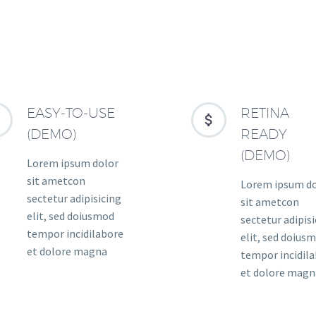
EASY-TO-USE
RETINA




(DEMO)
READY
(DEMO)
Lorem ipsum dolor
sit ametcon
Lorem ipsum d
sectetur adipisicing
sit ametcon
elit, sed doiusmod
sectetur adipis
tempor incidilabore
elit, sed doius
et dolore magna
tempor incidil
et dolore magn