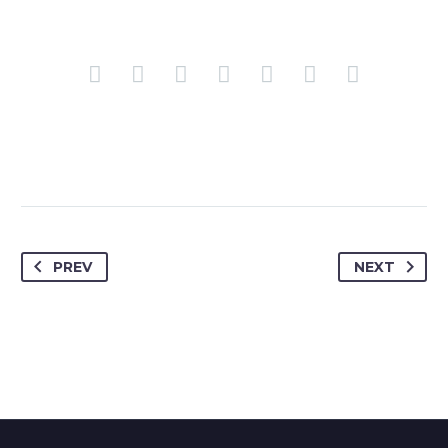
JENIFFER BURNS
Creative Heads Inc.
TheGem comes with an extended powerful theme options
panel, which allows you to customize just anything in an
appearance of your website – with few clicks.
PREV
NEXT