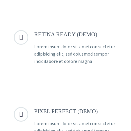
RETINA READY (DEMO)


Lorem ipsum dolor sit ametcon sectetur
adipisicing elit, sed doiusmod tempor
incidilabore et dolore magna
PIXEL PERFECT (DEMO)


Lorem ipsum dolor sit ametcon sectetur
adipisicing elit, sed doiusmod tempor