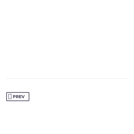
co., it delivers even better results with super cache &amp;
minification.

PREV